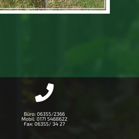
Büro:
06355/2366
Mobil:
0171 5468622
Fax: 06355/ 34 27