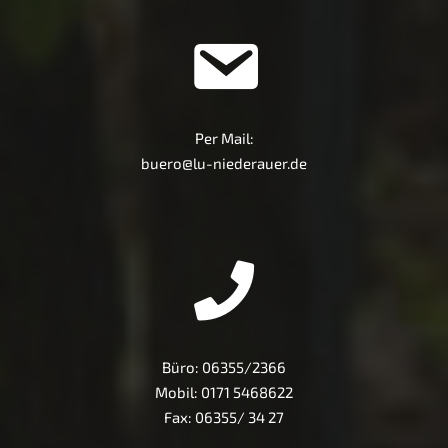
Per Mail:
buero@lu-niederauer.de
Büro:
06355/2366
Mobil:
0171 5468622
Fax: 06355/ 34 27